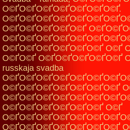
О©ҐО©ҐО©ҐО©ҐО©ҐО©ҐО©Ґ.
О©ҐО©ҐО©ҐО©ҐО©ҐО©ҐО©ҐО
О©ҐО©ҐО©ҐО©ҐО©Ґ О©ҐО©ҐО
О©ҐО©ҐО©ҐО©ҐО©ҐО©ҐО©ҐО©
О©ҐО©ҐО©ҐО©ҐО©ҐО©Ґ О©Ґ 
О©ҐО©Ґ О©ҐО©ҐО©ҐО©ҐО©Ґ О©Ґ
russkaja svadba
О©ҐО©ҐО©ҐО©ҐО©ҐО©ҐО©ҐО
О©ҐО©ҐО©ҐО©ҐО©ҐО©ҐО©Ґ О
О©ҐО©ҐО©ҐО©ҐО©ҐО©ҐО©ҐО
О©ҐО©ҐО©ҐО©ҐО©ҐО©Ґ О©Ґ
О©ҐО©ҐО©ҐО©ҐО©ҐО©ҐО©ҐО
О©ҐО©ҐО©ҐО©ҐО©ҐО©ҐО©Ґ О