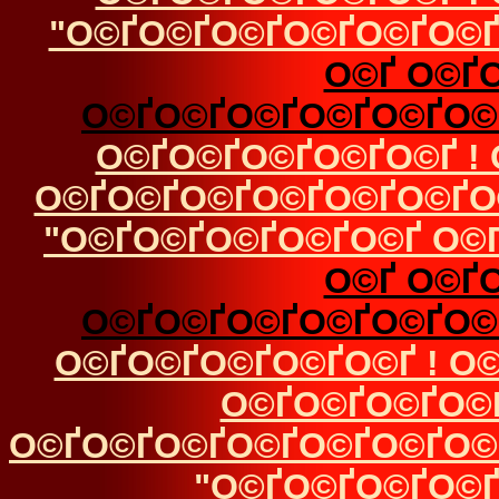
"О©ҐО©ҐО©ҐО©ҐО©ҐО©Ґ
О©Ґ О©Ґ
О©ҐО©ҐО©ҐО©ҐО©ҐО©
О©ҐО©ҐО©ҐО©ҐО©Ґ !
О©ҐО©ҐО©ҐО©ҐО©ҐО©ҐО
"О©ҐО©ҐО©ҐО©ҐО©Ґ О©
О©Ґ О©Ґ
О©ҐО©ҐО©ҐО©ҐО©ҐО©
О©ҐО©ҐО©ҐО©ҐО©Ґ ! О
О©ҐО©ҐО©ҐО©
О©ҐО©ҐО©ҐО©ҐО©ҐО©ҐО©
"О©ҐО©ҐО©ҐО©Ґ