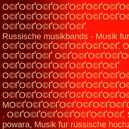
О©ҐО©ҐО©ҐО©ҐО©ҐО©ҐО©ҐО
О©ҐО©ҐО©ҐО©ҐО©ҐО©ҐО©ҐО©
О©ҐО©ҐО©ҐО©ҐО©Ґ.
Russische musikbands - Musik fur
О©ҐО©ҐО©ҐО©ҐО©ҐО©ҐО©Ґ. 
О©ҐО©ҐО©Ґ О©ҐО©ҐО©ҐО©ҐО
О©ҐО©ҐО©ҐО©ҐО©ҐО©ҐО©Ґ
О©ҐО©ҐО©ҐО©ҐО©ҐО©ҐО©ҐО©
О©ҐО©ҐО©ҐО©ҐО©ҐО©ҐО©ҐО
О©ҐО©ҐО©ҐО©ҐО©ҐО©ҐО©ҐО©
MО©ҐО©ҐО©ҐО©ҐО©ҐО©ҐО©Ґ
. О©ҐО©ҐО©ҐО©ҐО©ҐО©ҐО©Ґ, Sw
powara, Musik fur russische hochz