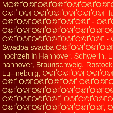
MО©ҐО©ҐО©ҐО©ҐО©ҐО©ҐО©Ґ
О©Ґ О©ҐО©ҐО©ҐО©ҐО©ҐО©Ґ fur 
О©ҐО©ҐО©ҐО©ҐО©ҐО©Ґ - О©Ґ
О©ҐО©ҐО©ҐО©ҐО©ҐО©ҐО©ҐО©Ґ
О©ҐО©ҐО©ҐО©ҐО©ҐО©ҐО©Ґ -
Swadba svadba О©ҐО©ҐО©ҐО©ҐО©
hochzeit in Hannover, Schwerin,
hannover, Braunschweig, Rostock,
Lц╪neburg, О©ҐО©ҐО©ҐО©ҐО
О©Ґ О©ҐО©ҐО©ҐО©Ґ О©ҐО©Ґ
О©ҐО©ҐО©ҐО©ҐО©ҐО©ҐО©ҐО©
О©ҐО©ҐО©ҐО©Ґ, О©ҐО©ҐО©ҐО
О©ҐО©ҐО©ҐО©ҐО©ҐО©ҐО©Ґ, 