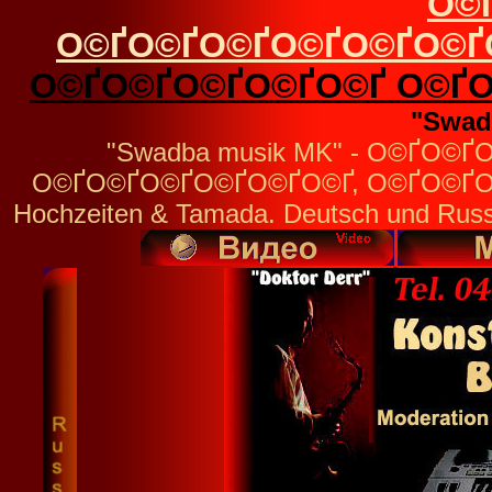
О©
О©ҐО©ҐО©ҐО©ҐО©ҐО©Ґ
О©ҐО©ҐО©ҐО©ҐО©Ґ О©ҐО
"Swad
"Swadba musik MK" - О©ҐО
О©ҐО©ҐО©ҐО©ҐО©ҐО©Ґ, О©ҐО©ҐО©Ґ
Hochzeiten & Tamada. Deutsch und Rus