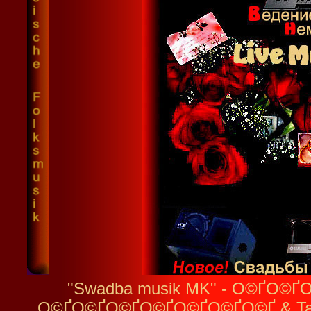
"Swadba musik MK" - О©ҐО
О©ҐО©ҐО©ҐО©ҐО©ҐО©ҐО©Ґ & Tamada