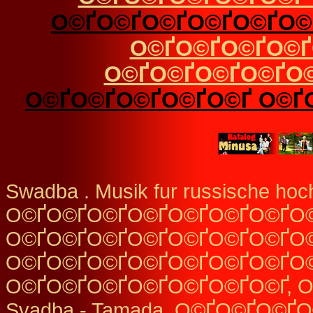
О©ҐО©ҐО©ҐО©ҐО©ҐО©
О©ҐО©ҐО©ҐО©Ґ
О©ҐО©ҐО©ҐО©ҐО©
О©ҐО©ҐО©ҐО©ҐО©Ґ О©Ґ
Swadba . Musik fur russische hoc
О©ҐО©ҐО©ҐО©ҐО©ҐО©ҐО©ҐО
О©ҐО©ҐО©ҐО©ҐО©ҐО©ҐО©ҐО
О©ҐО©ҐО©ҐО©ҐО©ҐО©ҐО©ҐО©
О©ҐО©ҐО©ҐО©ҐО©ҐО©ҐО©Ґ, 
Svadba - Tamada, О©ҐО©ҐО©