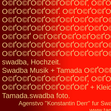
О©ҐО©ҐО©ҐО©ҐО©ҐО©Ґ, О©Ґ
О©ҐО©ҐО©ҐО©Ґ. О©ҐО©ҐО©ҐО
О©ҐО©ҐО©ҐО©ҐО©ҐО©ҐО©ҐО
О©ҐО©ҐО©ҐО©ҐО©ҐО©ҐО©ҐО©
О©ҐО©Ґ О©ҐО©ҐО©ҐО©ҐО©ҐО
О©ҐО©ҐО©ҐО©ҐО©ҐО©ҐО©ҐО
О©ҐО©ҐО©ҐО©ҐО©ҐО©ҐО©ҐО©Ґ
swadba, Hochzeit.
Swadba Musik + Tamada О©ҐО
О©ҐО©ҐО©ҐО©ҐО©ҐО©Ґ, О©ҐО
О©ҐО©ҐО©ҐО©ҐО©ҐО©Ґ + KleidSh
Tamada.swadba foto.
Agenstvo "Konstantin Derr" fur Sw
www.ta