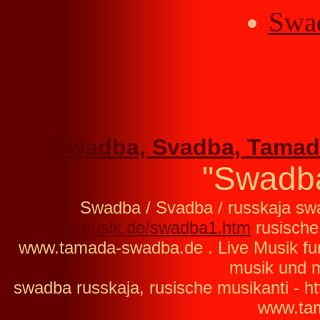
Swa
Swadba, Svadba, Tamad
"Swadb
Swadba / Svadba / russkaja sw
volksmusik.de/swadba1.htm
rusische
www.tamada-swadba.de . Live Musik fu
musik und 
swadba russkaja, rusische musikanti - h
www.ta