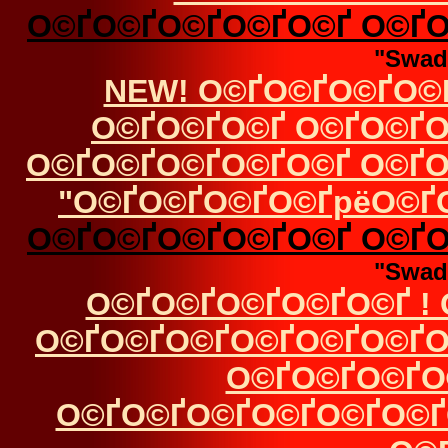
О©ҐО©ҐО©ҐО©ҐО©Ґ О©ҐО
"Swad
NEW! О©ҐО©ҐО©ҐО©
О©ҐО©ҐО©Ґ О©ҐО©ҐО
О©ҐО©ҐО©ҐО©ҐО©Ґ О©ҐО
"О©ҐО©ҐО©ҐО©ҐрёО©Ґ
О©ҐО©ҐО©ҐО©ҐО©Ґ О©ҐО
"Swad
О©ҐО©ҐО©ҐО©ҐО©Ґ !
О©ҐО©ҐО©ҐО©ҐО©ҐО©ҐО
О©ҐО©ҐО©ҐО
О©ҐО©ҐО©ҐО©ҐО©ҐО©Ґ