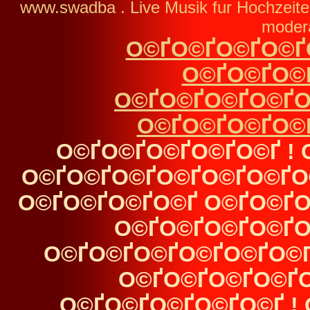
www.swadba . Live Musik fur Hochzeit
moder
О©ҐО©ҐО©ҐО©Ґ
О©ҐО©ҐО©
О©ҐО©ҐО©ҐО©ҐО
О©ҐО©ҐО©ҐО©
О©ҐО©ҐО©ҐО©ҐО©Ґ !
О©ҐО©ҐО©ҐО©ҐО©ҐО©ҐО
О©ҐО©ҐО©ҐО©Ґ О©ҐО©ҐО
О©ҐО©ҐО©ҐО©ҐО
О©ҐО©ҐО©ҐО©ҐО©ҐО©Ґ
О©ҐО©ҐО©ҐО©Ґ
О©ҐО©ҐО©ҐО©ҐО©Ґ !