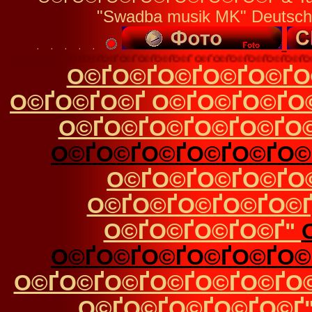
"Swadba musik MK" Deutsch
©Ґ О©ҐО©Ґ О©ҐО©ҐО©ҐО©ҐО©ҐО©ҐО©Ґ О©ҐО©ҐО©ҐО©ҐО©ҐО©ҐО©Ґ 
О©ҐО©ҐО©ҐО©ҐО©ҐО
О©ҐО©ҐО©Ґ О©ҐО©ҐО©ҐО
О©ҐО©ҐО©ҐО©ҐО©ҐО
О©ҐО©ҐО©ҐО©ҐО©ҐО©
О©ҐО©ҐО©ҐО©ҐО©
О©ҐО©ҐО©ҐО©ҐО©Ґ
О©ҐО©ҐО©ҐО©Ґ"
О©ҐО©ҐО©ҐО©ҐО©ҐО©
О©ҐО©ҐО©ҐО©ҐО©ҐО©ҐО©
О©ҐО©ҐО©ҐО©ҐО©Ґ